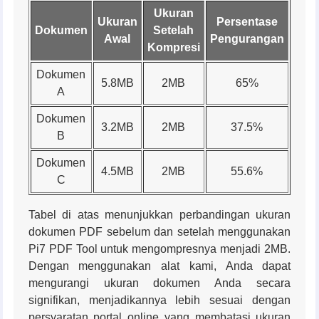
Ukuran
Ukuran
Persentase
Dokumen
Setelah
Awal
Pengurangan
Kompresi
Dokumen
5.8MB
2MB
65%
A
Dokumen
3.2MB
2MB
37.5%
B
Dokumen
4.5MB
2MB
55.6%
C
Tabel di atas menunjukkan perbandingan ukuran
dokumen PDF sebelum dan setelah menggunakan
Pi7 PDF Tool untuk mengompresnya menjadi 2MB.
Dengan menggunakan alat kami, Anda dapat
mengurangi ukuran dokumen Anda secara
signifikan, menjadikannya lebih sesuai dengan
persyaratan portal online yang membatasi ukuran